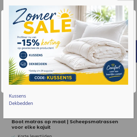
Wij waarderen uw privacy
We gebruiken cookies om uw browse-ervaring te
verbeteren, gepersonaliseerde advertenties of inhoud
weer te geven en ons verkeer te analyseren. Door op
"Alles accepteren" te klikken, gaat u akkoord met ons
gebruik van cookies. Lees meer informatie over hoe we
met uw gegevens omgaan op onze
privacy policy pagina
.
Accepteren
Cookie instellingen
Kussens
Dekbedden
€
199
v.a.
Boot matras op maat | Scheepsmatrassen
voor elke kajuit
Korte levertijden