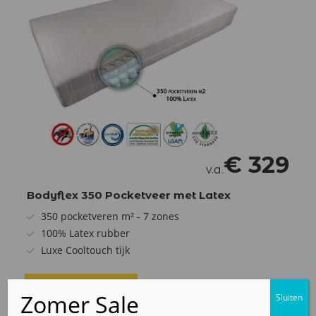
€
329
v.a.
Bodyflex 350 Pocketveer met Latex
350 pocketveren m² - 7 zones
100% Latex rubber
Luxe Cooltouch tijk
Bekijk product