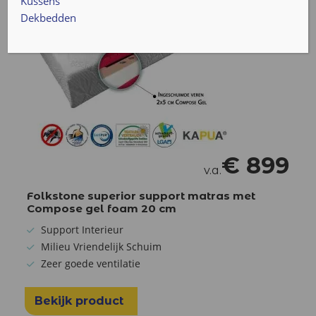
Kussens
Dekbedden
€
899
v.a.
Folkstone superior support matras met
Compose gel foam 20 cm
Support Interieur
Milieu Vriendelijk Schuim
Zeer goede ventilatie
Bekijk product