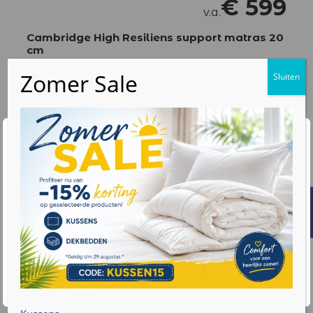
€
599
v.a.
Cambridge High Resiliens support matras 20
cm
Support Interieur
Milieu Vriendelijk Schuim
Zeer goede ventilatie
Wij waarderen uw privacy
Bekijk product
We gebruiken cookies om uw browse-ervaring te
verbeteren, gepersonaliseerde advertenties of inhoud
weer te geven en ons verkeer te analyseren. Door op
"Alles accepteren" te klikken, gaat u akkoord met ons
gebruik van cookies. Lees meer informatie over hoe we
met uw gegevens omgaan op onze
privacy policy pagina
.
Best verkocht
Accepteren
Cookie instellingen