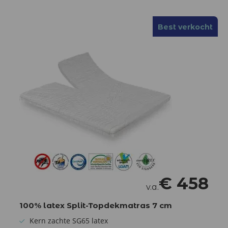
Best verkocht
€
458
v.a.
100% latex Split-Topdekmatras 7 cm
Kern zachte SG65 latex