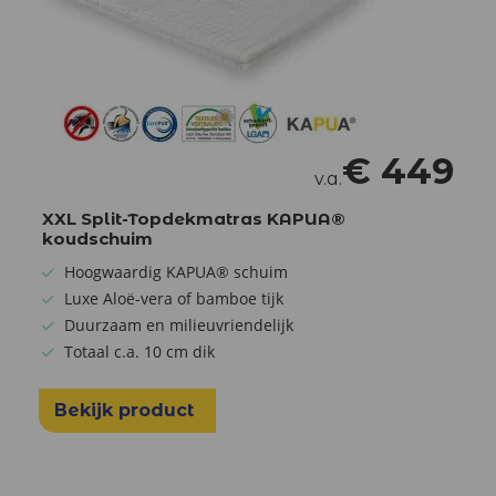
€
449
v.a.
XXL Split-Topdekmatras KAPUA®
koudschuim
Hoogwaardig KAPUA® schuim
Luxe Aloë-vera of bamboe tijk
Duurzaam en milieuvriendelijk
Totaal c.a. 10 cm dik
Bekijk product