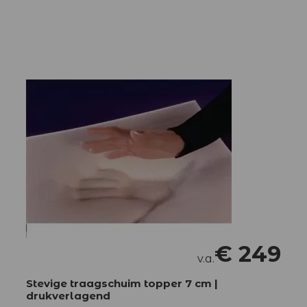
€
249
v.a.
Stevige traagschuim topper 7 cm |
drukverlagend