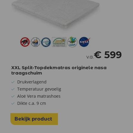
€
599
v.a.
XXL Split-Topdekmatras originele nasa
traagschuim
Drukverlagend
Temperatuur gevoelig
Aloë Vera matrashoes
Dikte c.a. 9 cm
Bekijk product