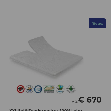
Nieuw
€
670
v.a.
XXL Split-Topdekmatras 100% Latex