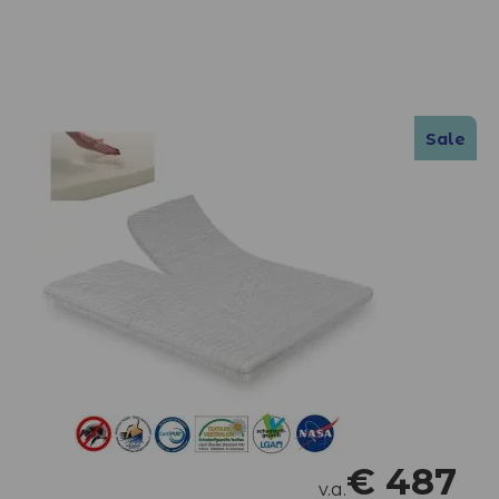
Sale
€
487
v.a.