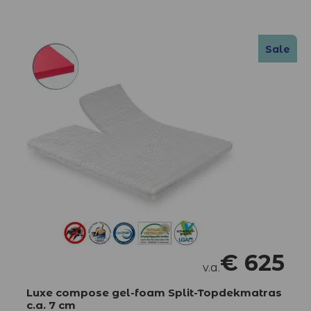
Sale
€
625
v.a.
Luxe compose gel-foam Split-Topdekmatras
c.a. 7 cm