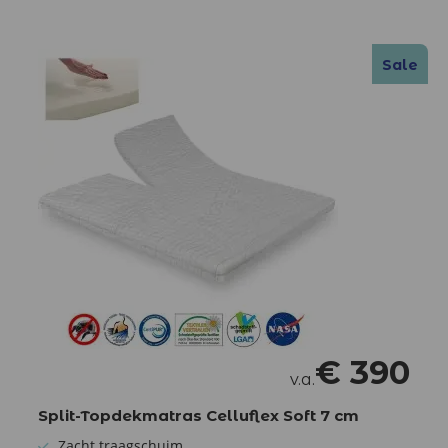
Sale
€
390
v.a.
Split-Topdekmatras Celluflex Soft 7 cm
Zacht traagschuim