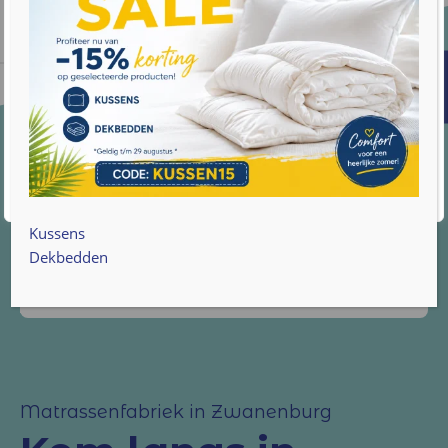
We gebruiken cookies om uw browse-ervaring te
verbeteren, gepersonaliseerde advertenties of inhoud
weer te geven en ons verkeer te analyseren. Door op
"Alles accepteren" te klikken, gaat u akkoord met ons
gebruik van cookies. Lees meer informatie over hoe we
met uw gegevens omgaan op onze
privacy policy pagina
.
Accepteren
De keurmerken
en certificaten
Cookie instellingen
Kussens
Dekbedden
Matrassenfabriek in Zwanenburg