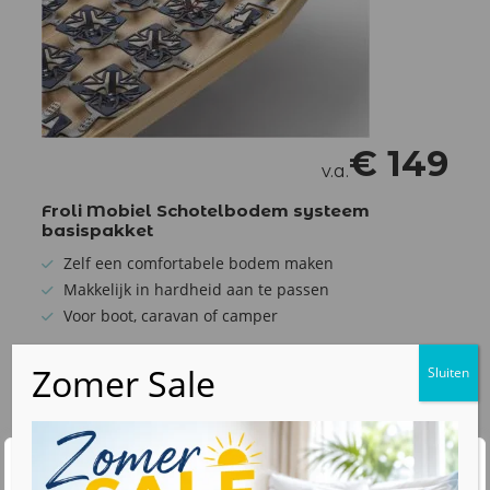
€
149
v.a.
Froli Mobiel Schotelbodem systeem
basispakket
Zelf een comfortabele bodem maken
Makkelijk in hardheid aan te passen
Voor boot, caravan of camper
Bekijk product
Wij waarderen uw privacy