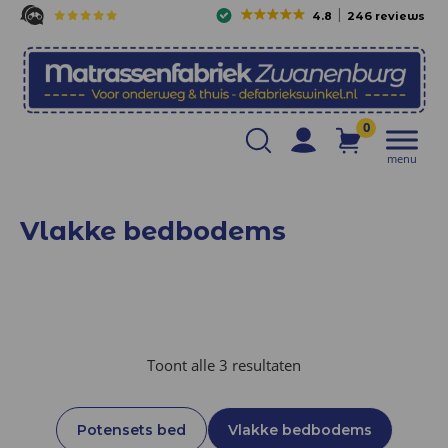
4.8
246 reviews
0
menu
Vlakke bedbodems
Toont alle 3 resultaten
Potensets bed
Vlakke bedbodems