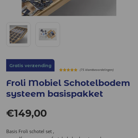
Gratis verzending
(75 klantbeoordelingen)
5.00
out of
5
Froli Mobiel Schotelbodem
systeem basispakket
€
149,00
Basis Froli schotel set ,