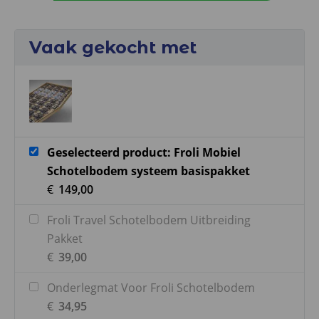
Schotelbodem
systeem
Vaak gekocht met
basispakket
aantal
Geselecteerd product: Froli Mobiel
Schotelbodem systeem basispakket
€
149,00
Froli Travel Schotelbodem Uitbreiding
Pakket
€
39,00
Onderlegmat Voor Froli Schotelbodem
€
34,95