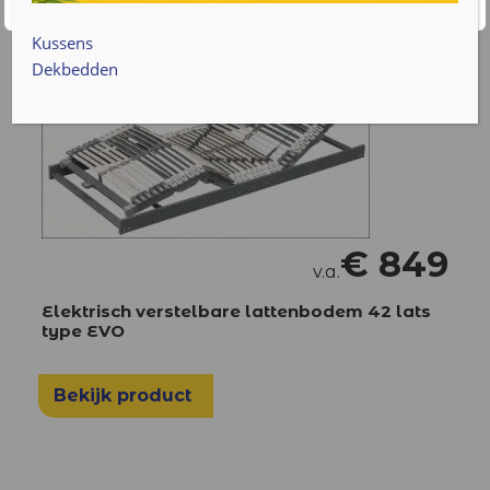
Kussens
Dekbedden
€
849
v.a.
Elektrisch verstelbare lattenbodem 42 lats
type EVO
Bekijk product