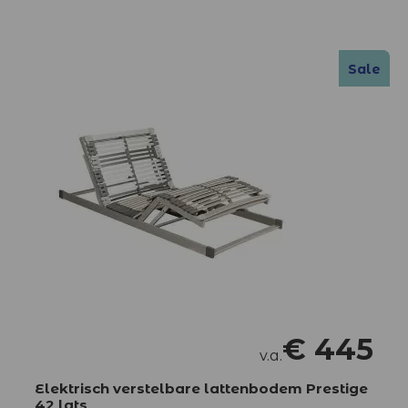
Sale
Sale
€
445
v.a.
Elektrisch verstelbare lattenbodem Prestige
42 lats