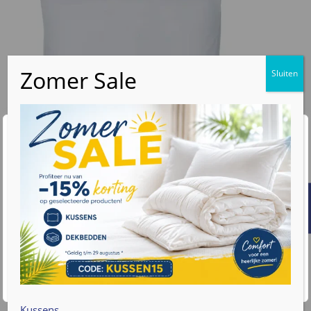
Wij waarderen uw privacy
€
17
,95
We gebruiken cookies om uw browse-ervaring te
v.a.
verbeteren, gepersonaliseerde advertenties of inhoud
Molton kussenbeschermer met
weer te geven en ons verkeer te analyseren. Door op
schoudercontour
"Alles accepteren" te klikken, gaat u akkoord met ons
Geschikt voor Zen Hoofdkussens
gebruik van cookies. Lees meer informatie over hoe we
100% Katoen
met uw gegevens omgaan op onze
privacy policy pagina
.
Ook geschikt voor Silvana hoofdkussens
Per stuk verpakt
Accepteren
Cookie instellingen
Bekijk product
Kussens