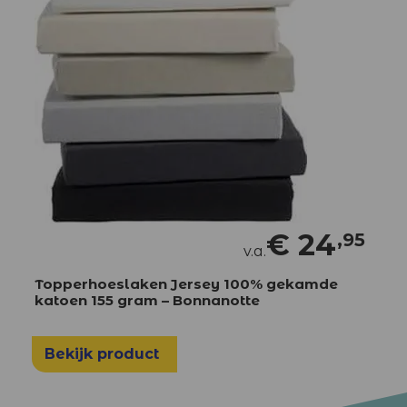
€
24
,95
v.a.
Topperhoeslaken Jersey 100% gekamde
katoen 155 gram – Bonnanotte
Bekijk product