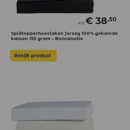
€
38
,50
v.a.
Splittopperhoeslaken Jersey 100% gekamde
katoen 155 gram – Bonnanotte
Bekijk product