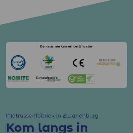
De keurmerken
en certificaten
Matrassenfabriek in Zwanenburg
Kom langs in