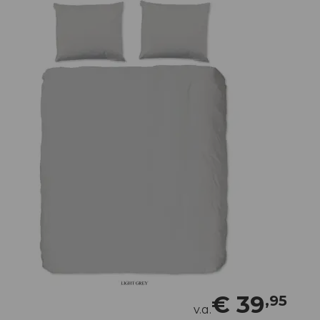
€
39
,95
v.a.