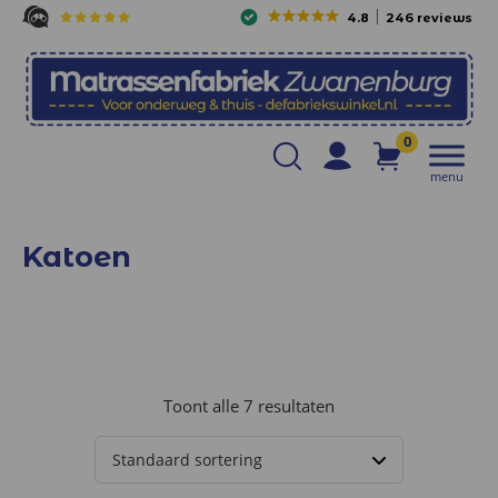
4.8
246 reviews
0
menu
Katoen
Toont alle 7 resultaten