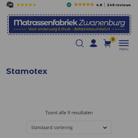
4.8
246 reviews
0
menu
Stamotex
Toont alle 9 resultaten