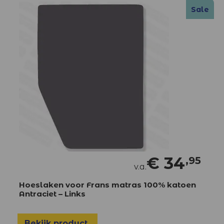
Sale
€
34
,95
v.a.
Hoeslaken voor Frans matras 100% katoen
Antraciet – Links
Bekijk product