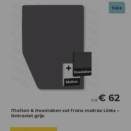
Sale
€
62
v.a.
Molton & Hoeslaken set frans matras Links –
Antraciet grijs