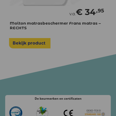
€
34
,95
v.a.
Molton matrasbeschermer Frans matras –
RECHTS
Bekijk product
De keurmerken
en certificaten