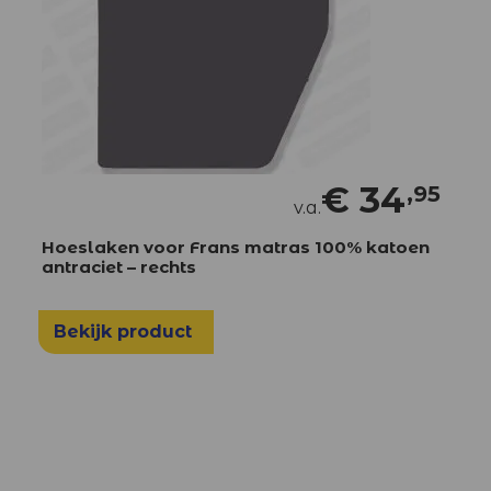
€
34
,95
v.a.
Hoeslaken voor Frans matras 100% katoen
antraciet – rechts
Bekijk product