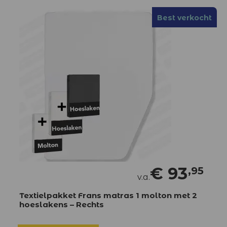
Best verkocht
€
93
,95
v.a.
Textielpakket Frans matras 1 molton met 2
hoeslakens – Rechts