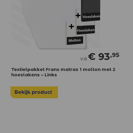
€
93
,95
v.a.
Textielpakket Frans matras 1 molton met 2
hoeslakens – Links
Bekijk product