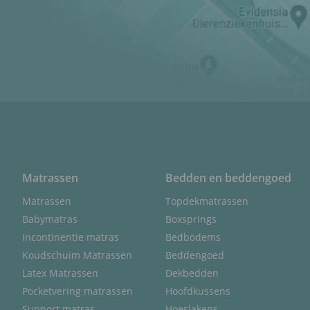
Matrassen
Bedden en beddengoed
Matrassen
Topdekmatrassen
Babymatras
Boxsprings
Incontinentie matras
Bedbodems
Koudschuim Matrassen
Beddengoed
Latex Matrassen
Dekbedden
Pocketvering matrassen
Hoofdkussens
Support matras
Hoeslakens