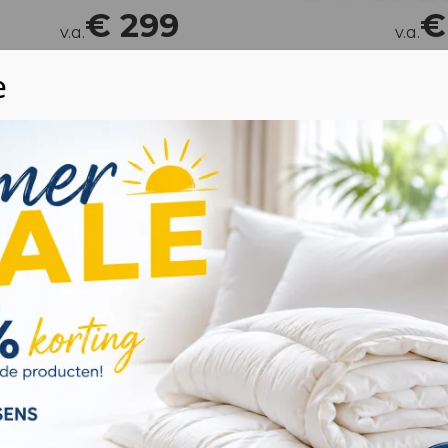
€
299
v.a.
v.a.
gel-foam luxe
Luxe compose gel-foam
tras 7 cm
Topdekmatras c.a. 7 c
ondersteuning
Kern van luxe Compose-g
jk gewicht 80
Uitstekende ondersteuni
drukverdeling.
mboo hoes
Luxe afneembare Bamboe 
kte c.a. 7 cm
product
Bekijk product
Wij waarderen uw privacy
We gebruiken cookies om uw browse-ervaring te
verbeteren, gepersonaliseerde advertenties of inhoud
weer te geven en ons verkeer te analyseren. Door op
"Alles accepteren" te klikken, gaat u akkoord met ons
gebruik van cookies. Lees meer informatie over hoe we
met uw gegevens omgaan op onze
privacy policy pagina
.