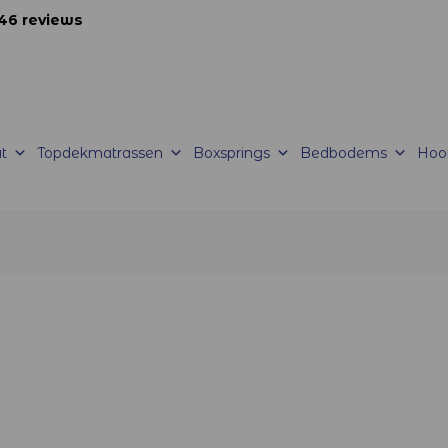
46 reviews
korte productietijden |
Levering mogelijk
t
Topdekmatrassen
Boxsprings
Bedbodems
Hoo