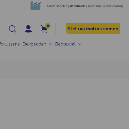
Direct kopen bij
de fabriek
| méér dan 50 jaar ervaring
0
Stel uw matras samen
fdkussens
Dekbedden
Bedtextiel