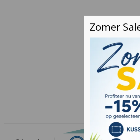
Compose 
topdekma
Zachte 
Soorteli
Luxe ba
Totale di
Bekijk 