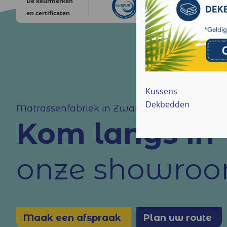
De keurmerken
en certificaten
Kussens
Dekbedden
Matrassenfabriek in Zwanenburg
Kom langs in
onze showro
Maak een afspraak
Plan uw route