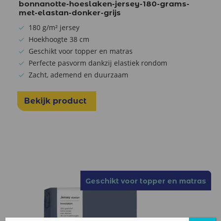
bonnanotte-hoeslaken-jersey-180-grams-
met-elastan-donker-grijs
180 g/m² jersey
Hoekhoogte 38 cm
Geschikt voor topper en matras
Perfecte pasvorm dankzij elastiek rondom
Zacht, ademend en duurzaam
Bekijk product
Geschikt voor topper en matras
Geschikt voor topper en matras