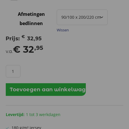
Afmetingen
bedlinnen
Wissen
€
32,95
€
32
,95
v.a.
Bonnanotte
hoeslaken
jersey
180
Toevoegen aan winkelwagen
grams
met
elastan
Levertijd:
1 tot 3 werkdagen
-
Gebroken
180 g/m² jersey