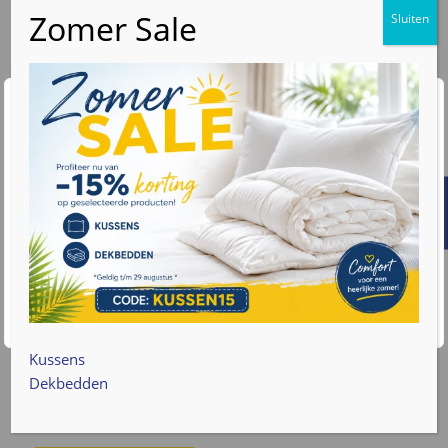
Wij waarderen uw privacy
We gebruiken cookies om uw browse-ervaring te
verbeteren, gepersonaliseerde advertenties of inhoud
weer te geven en ons verkeer te analyseren. Door op
"Alles accepteren" te klikken, gaat u akkoord met ons
€
39
,95
v.a.
gebruik van cookies. Lees meer informatie over hoe we
met uw gegevens omgaan op onze
privacy policy pagina
.
Bonnanotte hoeslaken jersey 260 grams met
elastan – Blauw
Accepteren
Cookie instellingen
260 g/m² jersey
Hoekhoogte 40 cm
Kussens
Geschikt voor topper en matras
Dekbedden
Perfecte pasvorm dankzij elastiek rondom
Zacht, ademend en duurzaam