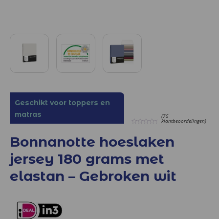
Geschikt voor toppers en
matras
(75
klantbeoordelingen)
0
out
Bonnanotte hoeslaken
of
5
jersey 180 grams met
elastan – Gebroken wit