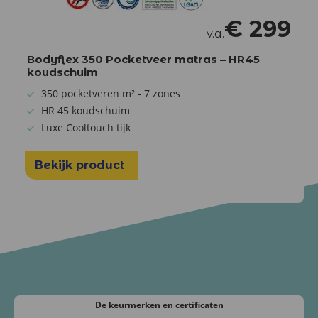
€
299
v.a.
Bodyflex 350 Pocketveer matras – HR45
koudschuim
350 pocketveren m² - 7 zones
HR 45 koudschuim
Luxe Cooltouch tijk
Bekijk product
De keurmerken
en certificaten