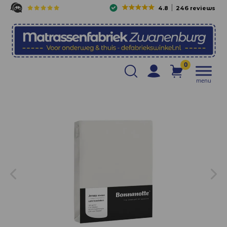
4.8
246 reviews
0
menu