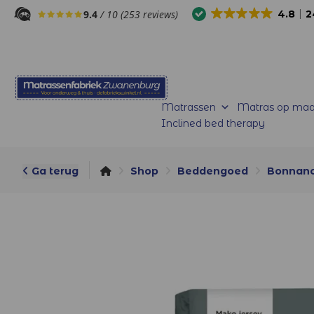
9.4
/ 10 (253 reviews)
4.8
2
Matrassen
Matras op maa
Inclined bed therapy
Ga terug
Shop
Beddengoed
Bonnano