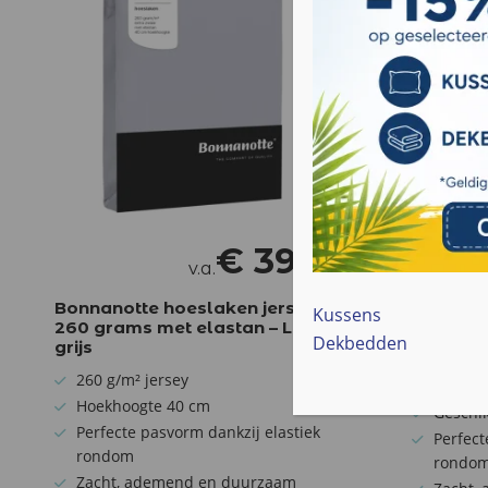
€
39
,95
v.a.
Bonnanotte hoeslaken jersey
Bonnano
Kussens
260 grams met elastan – Licht
260 gra
Dekbedden
grijs
260 g/m
260 g/m² jersey
Hoekho
Hoekhoogte 40 cm
Geschik
Perfecte pasvorm dankzij elastiek
Perfect
rondom
rondo
Zacht, ademend en duurzaam