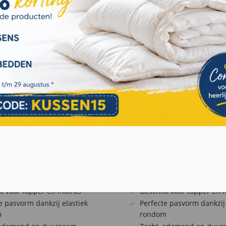
verbeteren, gepersonaliseerde advertenties of inhoud
weer te geven en ons verkeer te analyseren. Door op
"Alles accepteren" te klikken, gaat u akkoord met ons
gebruik van cookies. Lees meer informatie over hoe we
met uw gegevens omgaan op onze
privacy policy pagina
.
Accepteren
Cookie instellingen
€
39
€
,95
v.a.
v.a.
tte hoeslaken jersey
Bonnanotte hoeslaken 
ms met elastan – Taupe
260 grams met elastan
² jersey
260 g/m² jersey
ogte 40 cm
Hoekhoogte 40 cm
t voor topper en matras
Geschikt voor topper en 
e pasvorm dankzij elastiek
Perfecte pasvorm dankzij 
m
rondom