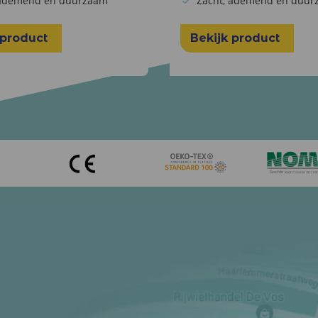
 ademend en duurzaam
Zacht, ademend en duur
 product
Bekijk product