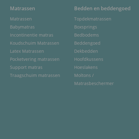
Matrassen
Bedden en beddengoed
Matrassen
Topdekmatrassen
Babymatras
Boxsprings
Incontinentie matras
Bedbodems
Koudschuim Matrassen
Beddengoed
Latex Matrassen
Dekbedden
Pocketvering matrassen
Hoofdkussens
Support matras
Hoeslakens
Traagschuim matrassen
Moltons /
Matrasbeschermer