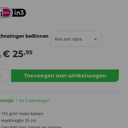
fmetingen bedlinnen
€
25
,95
a.
onnanotte
Toevoegen aan winkelwagen
oeslaken
ako
rsey
roen
vertijd:
1 tot 3 werkdagen
ntal
155 g/m² mako katoen
Hoekhoogte 35 cm
Geschikt voor topper en matras