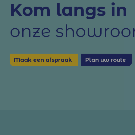
Kom langs in
onze showro
Maak een afspraak
Plan uw route