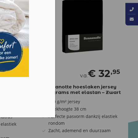
€
32
39
,95
,95
v.a.
Bonnanotte hoeslaken jersey
jersey
180 grams met elastan – Zwart
 – Blauw
180 g/m² jersey
Hoekhoogte 38 cm
Perfecte pasvorm dankzij elastiek
matras
rondom
elastiek
Zacht, ademend en duurzaam