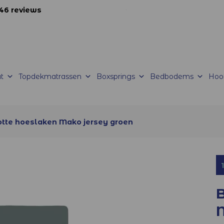
46 reviews
korte productietijden |
Levering mogelijk
t
Topdekmatrassen
Boxsprings
Bedbodems
Hoo
tte hoeslaken Mako jersey groen