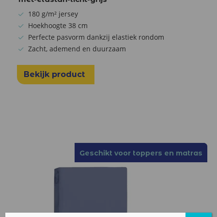
180 g/m² jersey
Hoekhoogte 38 cm
Perfecte pasvorm dankzij elastiek rondom
Zacht, ademend en duurzaam
Bekijk product
Geschikt voor toppers en matras
Geschikt voor toppers en matras