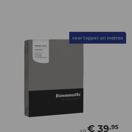
voor topper en matras
voor topper en matras
€
39
,95
v.a.