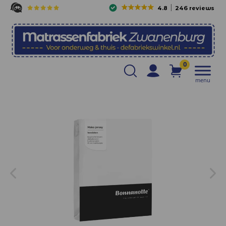
4.8
246 reviews
0
menu