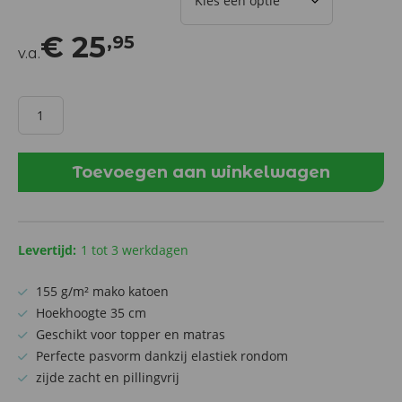
€
25
,95
v.a.
Bonnanotte
hoeslaken
Mako
jersey
Toevoegen aan winkelwagen
Wit
aantal
Levertijd:
1 tot 3 werkdagen
155 g/m² mako katoen
Hoekhoogte 35 cm
Geschikt voor topper en matras
Perfecte pasvorm dankzij elastiek rondom
zijde zacht en pillingvrij