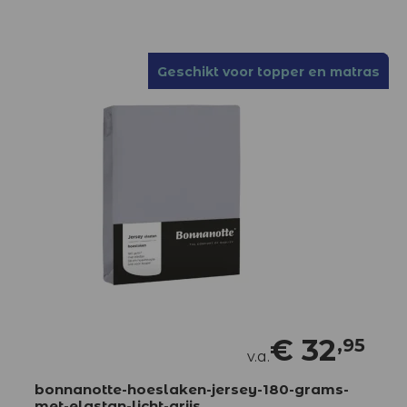
Geschikt voor topper en matras
Geschikt voor topper en matras
€
32
,95
v.a.
bonnanotte-hoeslaken-jersey-180-grams-
met-elastan-licht-grijs