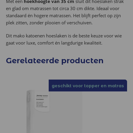
Met een
hoekhoogte van 35 cm
sluit dit hoeslaken strak
en glad om matrassen tot circa 30 cm dikte. Ideaal voor
standaard én hogere matrassen. Het blijft perfect op zijn
plek zitten, zonder plooien of verschuiven.
Dit mako katoenen hoeslaken is de beste keuze voor wie
gaat voor luxe, comfort én langdurige kwaliteit.
Gerelateerde producten
geschikt voor topper en matras
geschikt voor topper en matras