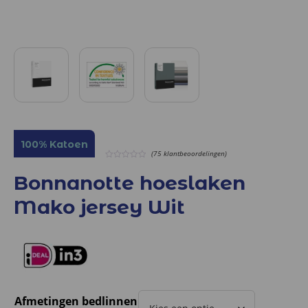
100% Katoen
(75 klantbeoordelingen)
0
out
Bonnanotte hoeslaken
of
5
Mako jersey Wit
Afmetingen bedlinnen