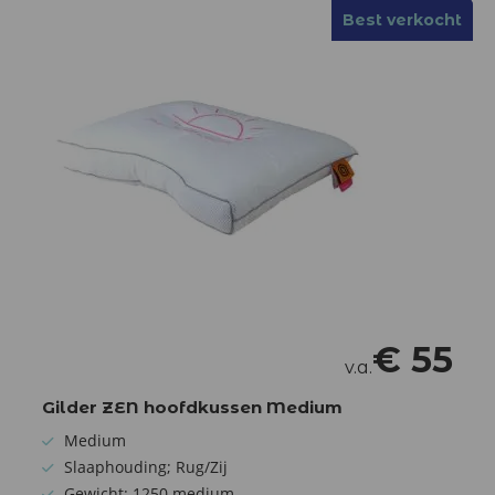
Best verkocht
Best verkocht
€
55
v.a.
Gilder ZEN hoofdkussen Medium
Medium
Slaaphouding; Rug/Zij
Gewicht: 1250 medium