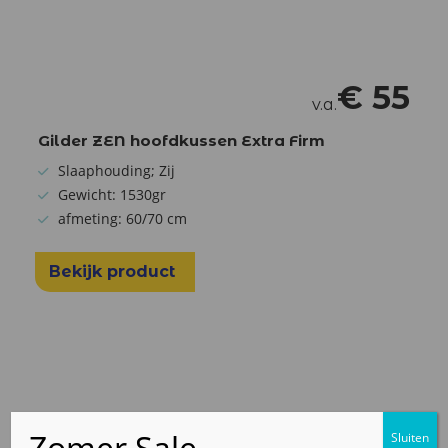
€
55
v.a.
Gilder ZEN hoofdkussen Extra Firm
Slaaphouding; Zij
Gewicht: 1530gr
afmeting: 60/70 cm
Bekijk product
Zacht 14cm
Zacht 14cm