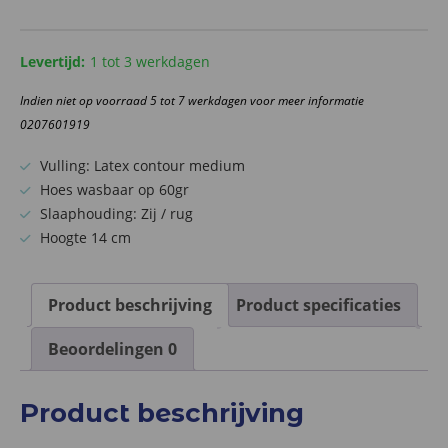
latex
contour
kussen
Levertijd:
1 tot 3 werkdagen
medium
Indien niet op voorraad 5 tot 7 werkdagen voor meer informatie
14cm
0207601919
aantal
Vulling: Latex contour medium
Hoes wasbaar op 60gr
Slaaphouding: Zij / rug
Hoogte 14 cm
Product beschrijving
Product specificaties
Beoordelingen
0
Product beschrijving