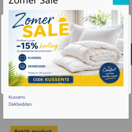
Wij waarderen uw privacy
We gebruiken cookies om uw browse-ervaring te
verbeteren, gepersonaliseerde advertenties of inhoud
weer te geven en ons verkeer te analyseren. Door op
"Alles accepteren" te klikken, gaat u akkoord met ons
gebruik van cookies. Lees meer informatie over hoe we
met uw gegevens omgaan op onze
privacy policy pagina
.
€
89
v.a.
Accepteren
Cookie instellingen
Castella Atlas latex kussen zacht 14cm
Vulling: Latex zacht
Kussens
Hoes wasbaar op 60gr
Dekbedden
Slaaphouding: Zij / rug
Hoogte 14 cm
Bekijk product