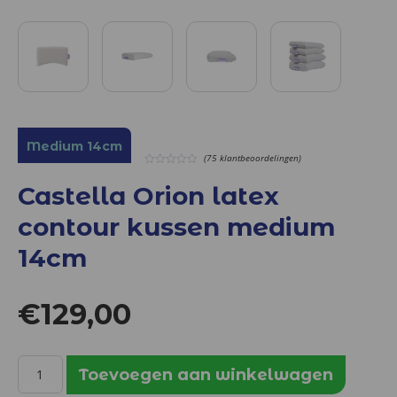
Medium 14cm
(75 klantbeoordelingen)
0
out
Castella Orion latex
of
5
contour kussen medium
14cm
€
129,00
Castella
Toevoegen aan winkelwagen
Orion