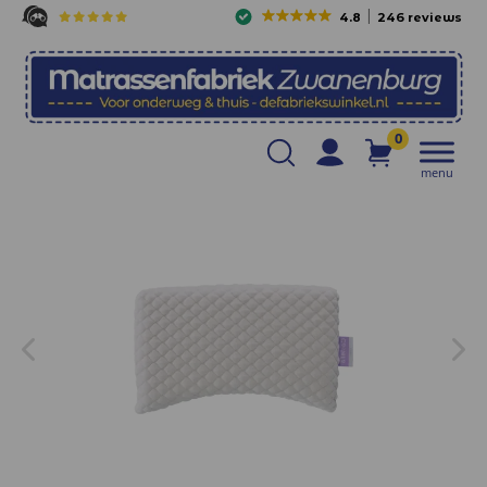
4.8
246 reviews
0
menu