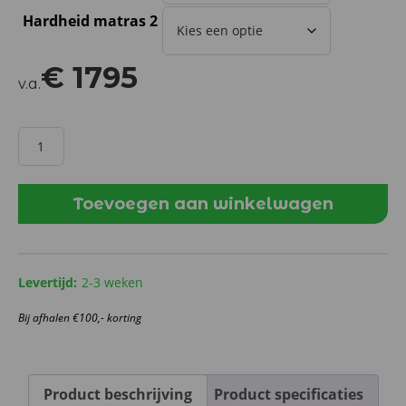
Hardheid matras 2
€
1795
v.a.
Elektrische
Boxspring
V350
-
Toevoegen aan winkelwagen
Natural
beige
aantal
Levertijd:
2-3 weken
Bij afhalen €100,- korting
Product beschrijving
Product specificaties