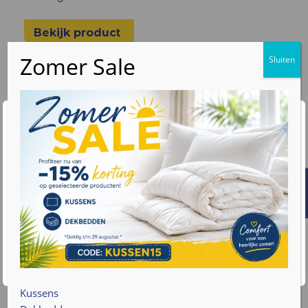
Bekijk product
Wij waarderen uw privacy
We gebruiken cookies om uw browse-ervaring te
verbeteren, gepersonaliseerde advertenties of inhoud
weer te geven en ons verkeer te analyseren. Door op
"Alles accepteren" te klikken, gaat u akkoord met ons
gebruik van cookies. Lees meer informatie over hoe we
met uw gegevens omgaan op onze
privacy policy pagina
.
Accepteren
Cookie instellingen
Kussens