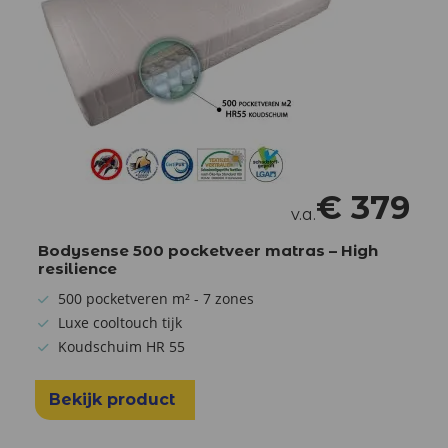
€
379
v.a.
Bodysense 500 pocketveer matras – High
resilience
500 pocketveren m² - 7 zones
Luxe cooltouch tijk
Koudschuim HR 55
Bekijk product