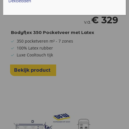
Dekbedden
€
329
v.a.
Bodyflex 350 Pocketveer met Latex
350 pocketveren m² - 7 zones
100% Latex rubber
Luxe Cooltouch tijk
Bekijk product