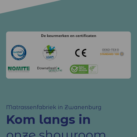
De keurmerken
en certificaten
Matrassenfabriek in Zwanenburg
Kom langs in
onze showroom