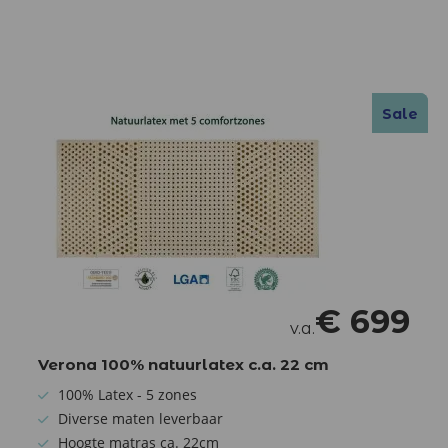
Sale
Sale
€
699
v.a.
Verona 100% natuurlatex c.a. 22 cm
100% Latex - 5 zones
Diverse maten leverbaar
Hoogte matras ca. 22cm