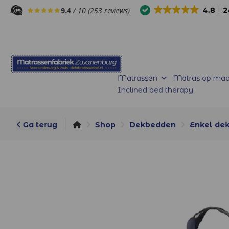
9.4
/ 10 (253 reviews)
4.8
2
Matrassen
Matras op maa
Inclined bed therapy
Ga terug
Shop
Dekbedden
Enkel de