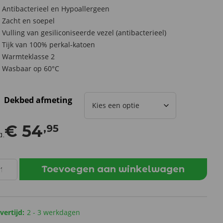
Antibacterieel en Hypoallergeen
Zacht en soepel
Vulling van gesiliconiseerde vezel (antibacterieel)
Tijk van 100% perkal-katoen
Warmteklasse 2
Wasbaar op 60°C
Dekbed afmeting
€
54
,95
a.
kel
Toevoegen aan winkelwagen
nthetisch
ekbed
lder
vertijd:
2 - 3 werkdagen