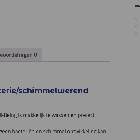
W
In
B
aa
eoordelingen
0
terie/schimmelwerend
-Being is makkelijk te wassen en prefect
r geen bacteriën en schimmel ontwikkeling kan