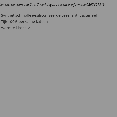
ELL-
dien niet op voorraad 5 tot 7 werkdagen voor meer informatie 0207601919
EING
ntal
Synthetisch holle gesiliconiseerde vezel anti bacterieel
Tijk 100% perkaline katoen
Warmte klasse 2