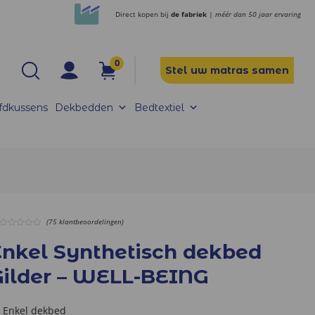
Direct kopen bij
de fabriek
| méér dan 50 jaar ervaring
0
Stel uw matras samen
fdkussens
Dekbedden
Bedtextiel
(75 klantbeoordelingen)
0
out
Enkel Synthetisch dekbed
of
5
Gilder – WELL-BEING
Enkel dekbed