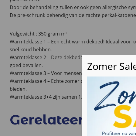
Door de behandeling zullen er ook geen allergische 
De pre-schrunk behendig van de zachte perkal-katoenen 
Vulgewicht : 350 gram m²
Warmteklasse 1 – Een echt warm dekbed! Ideaal voor k
snel koud hebben.
Warmteklasse 2 – Deze dekbedden passen het beste bij
goed bevallen.
Warmteklasse 3 – Voor mensen die het snel warm hebb
Warmteklasse 4 – Echte zomer dekbedden, die zelfs in
bieden.
Warmteklasse 3+4 zijn samen 1.
Gerelateerde pro