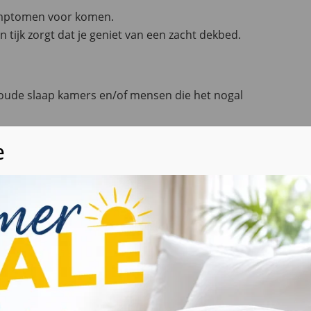
symptomen voor komen.
tijk zorgt dat je geniet van een zacht dekbed.
oude slaap kamers en/of mensen die het nogal
 ons klimaat en zullen de meeste mensen
en en/of voor gebruik in verwarmde kamers.
 de warme nachten nog optimaal comfort
ducten
Wij waarderen uw privacy