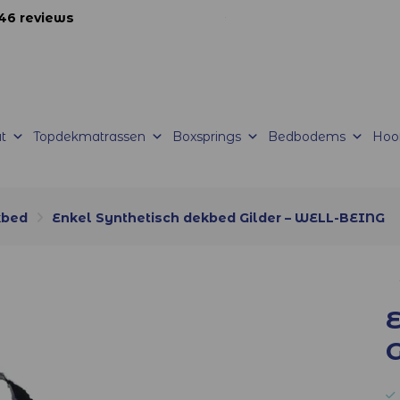
46 reviews
korte productietijden |
Levering mogelijk
t
Topdekmatrassen
Boxsprings
Bedbodems
Hoo
kbed
Enkel Synthetisch dekbed Gilder – WELL-BEING