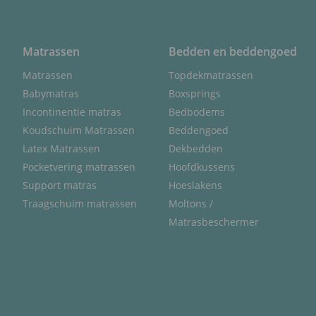
Matrassen
Bedden en beddengoed
Matrassen
Topdekmatrassen
Babymatras
Boxsprings
Incontinentie matras
Bedbodems
Koudschuim Matrassen
Beddengoed
Latex Matrassen
Dekbedden
Pocketvering matrassen
Hoofdkussens
Support matras
Hoeslakens
Traagschuim matrassen
Moltons /
Matrasbeschermer