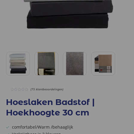
(75 klantbeoordelingen)
0
out
Hoeslaken Badstof |
of
5
Hoekhoogte 30 cm
comfortabel/Warm /behaaglijk