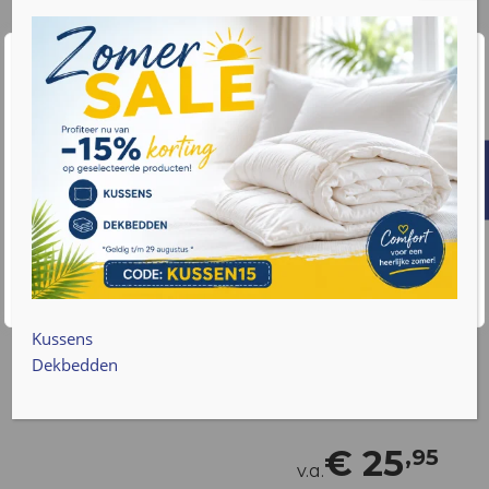
Wij waarderen uw privacy
We gebruiken cookies om uw browse-ervaring te
verbeteren, gepersonaliseerde advertenties of inhoud
weer te geven en ons verkeer te analyseren. Door op
"Alles accepteren" te klikken, gaat u akkoord met ons
gebruik van cookies. Lees meer informatie over hoe we
met uw gegevens omgaan op onze
privacy policy pagina
.
Accepteren
Cookie instellingen
Kussens
Dekbedden
€
25
,95
v.a.