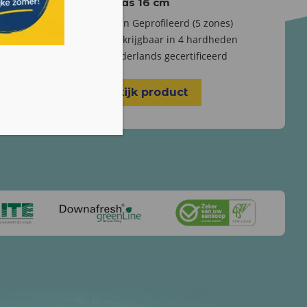
matras 16 cm
ones
Kern Geprofileerd (5 zones)
Verkrijgbaar in 4 hardheden
Nederlands gecertificeerd
Bekijk product