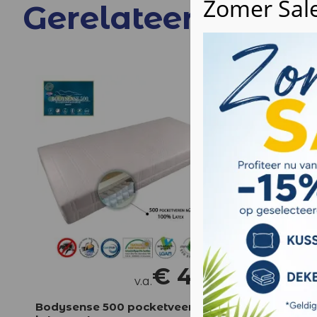
Gerelateerde pro
€
495
v.a.
Bodysense 500 pocketveer
Bodyfle