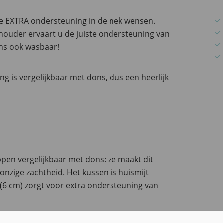
ie EXTRA ondersteuning in de nek wensen.
chouder ervaart u de juiste ondersteuning van
ens ook wasbaar!
ng is vergelijkbaar met dons, dus een heerlijk
pen vergelijkbaar met dons: ze maakt dit
nzige zachtheid. Het kussen is huismijt
 (6 cm) zorgt voor extra ondersteuning van