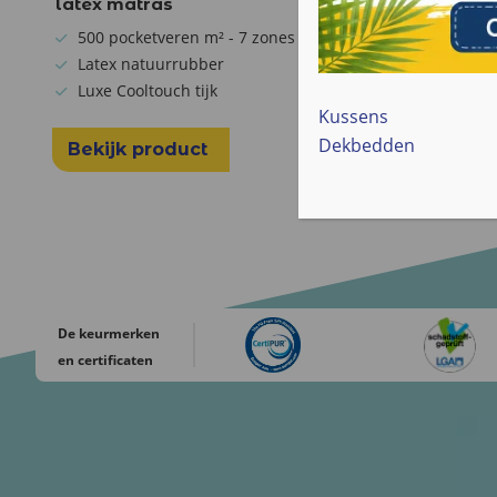
latex matras
matras 
500 pocketveren m² - 7 zones
350 poc
Latex natuurrubber
HR 45 
Luxe Cooltouch tijk
Luxe Co
Kussens
Dekbedden
Bekijk product
Bekijk
De keurmerken
en certificaten