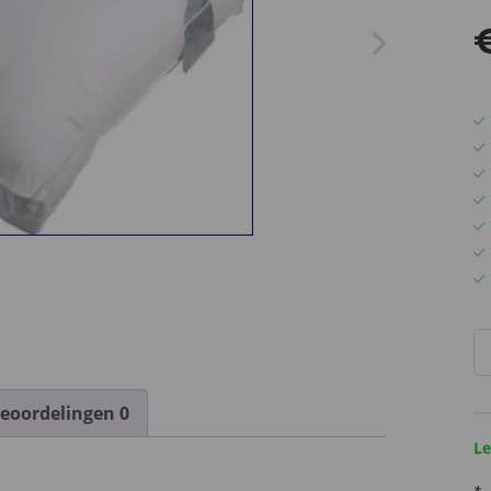
So
Li
Pl
eoordelingen
0
Sy
H
Le
aa
*