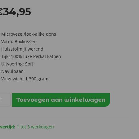
€
34,95
Microvezel/look-alike dons
Vorm: Boxkussen
Huisstofmijt werend
Tijk: 100% luxe Perkal katoen
Uitvoering: Soft
Navulbaar
Vulgewicht 1.300 gram
ft-
Toevoegen aan winkelwagen
ne
us
nthetisch
oofdkussen
vertijd:
1 tot 3 werkdagen
ntal