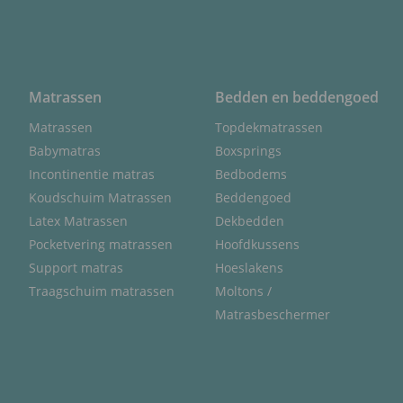
Matrassen
Bedden en beddengoed
Matrassen
Topdekmatrassen
Babymatras
Boxsprings
Incontinentie matras
Bedbodems
Koudschuim Matrassen
Beddengoed
Latex Matrassen
Dekbedden
Pocketvering matrassen
Hoofdkussens
Support matras
Hoeslakens
Traagschuim matrassen
Moltons /
Matrasbeschermer