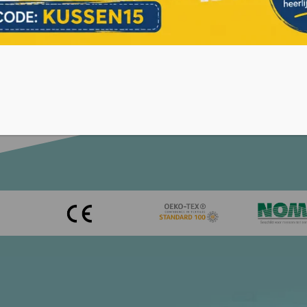
– HR45 koudschuim
Latex
ketveren m² - 7 zones
350 pocketveren m² - 7 z
koudschuim
100% Latex rubber
oltouch tijk
Luxe Cooltouch tijk
 product
Bekijk product