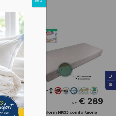
€
329
€
289
v.a.
er met
Mediform HR55 comfortzone