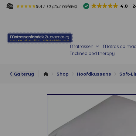
9.4
/ 10 (253 reviews)
4.8
2
Matrassen
Matras op maa
Inclined bed therapy
Ga terug
Shop
Hoofdkussens
Soft-L