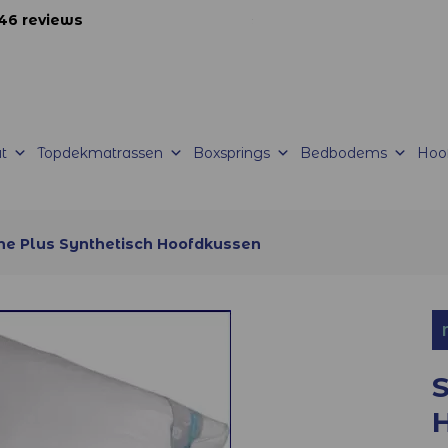
46 reviews
korte productietijden |
Levering mogelijk
t
Topdekmatrassen
Boxsprings
Bedbodems
Hoo
ine Plus Synthetisch Hoofdkussen
S