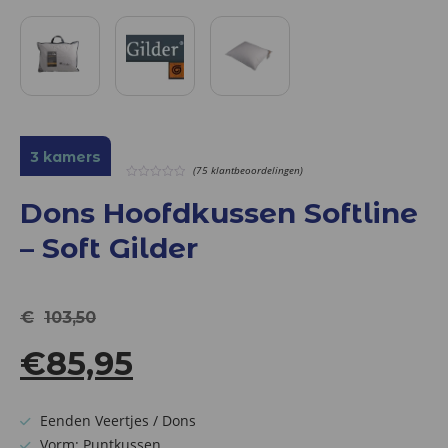
3 kamers
(75 klantbeoordelingen)
0
out
Dons Hoofdkussen Softline
of
5
– Soft Gilder
€
103,50
Oorspronkelijke
Huidige
€
85,95
prijs
prijs
Eenden Veertjes / Dons
Vorm: Puntkussen