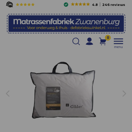
4.8
246 reviews
0
menu