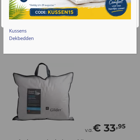
Afmeting: 60/70/3 cm
Accepteren
Cookie instellingen
Bekijk product
Kussens
Dekbedden
€
33
,95
v.a.