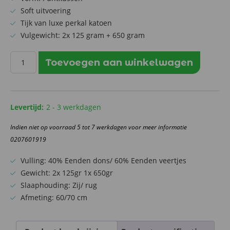
was:
is:
Soft uitvoering
Tijk van luxe perkal katoen
€103,50.
€85,95.
Vulgewicht: 2x 125 gram + 650 gram
Dons
Toevoegen aan winkelwagen
Hoofdkussen
Softline
-
Soft
Levertijd:
2 - 3 werkdagen
Gilder
Indien niet op voorraad 5 tot 7 werkdagen voor meer informatie
aantal
0207601919
Vulling: 40% Eenden dons/ 60% Eenden veertjes
Gewicht: 2x 125gr 1x 650gr
Slaaphouding: Zij/ rug
Afmeting: 60/70 cm