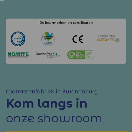
De keurmerken
en certificaten
Matrassenfabriek in Zwanenburg
Kom langs in
onze showroom