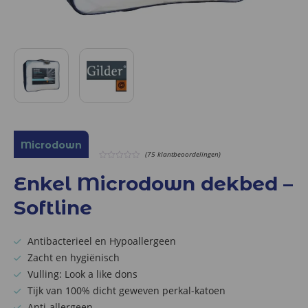
Microdown
(75 klantbeoordelingen)
0
out
Enkel Microdown dekbed –
of
5
Softline
Antibacterieel en Hypoallergeen
Zacht en hygiënisch
Vulling: Look a like dons
Tijk van 100% dicht geweven perkal-katoen
Anti-allergeen