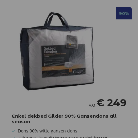
90%
90%
€
249
v.a.
Enkel dekbed Gilder 90% Ganzendons all
season
Dons 90% witte ganzen dons