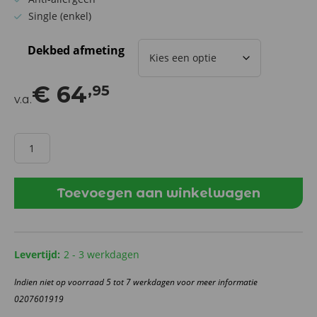
Single (enkel)
Dekbed afmeting
€
64
,95
v.a.
Enkel
Microdown
dekbed
-
Toevoegen aan winkelwagen
Softline
aantal
Levertijd:
2 - 3 werkdagen
Indien niet op voorraad 5 tot 7 werkdagen voor meer informatie
0207601919