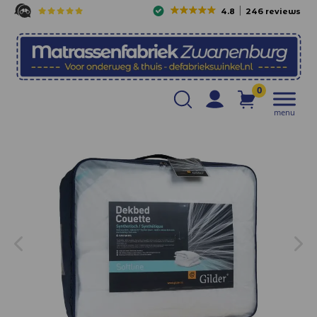
4.8
246 reviews
0
menu