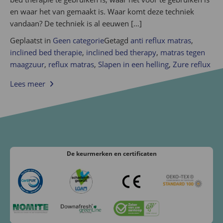
en waar het van gemaakt is. Waar komt deze techniek
vandaan? De techniek is al eeuwen […]
Geplaatst in
Geen categorie
Getagd
anti reflux matras
,
inclined bed therapie
,
inclined bed therapy
,
matras tegen
maagzuur
,
reflux matras
,
Slapen in een helling
,
Zure reflux
Lees meer
De keurmerken
en certificaten