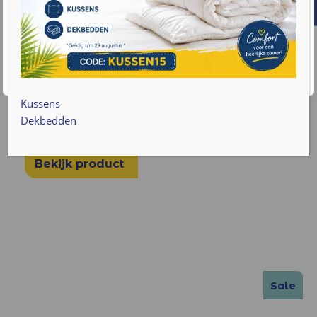
gebruik van cookies. Lees meer informatie over hoe we
met uw gegevens omgaan op onze
privacy policy pagina
.
€
609
v.a.
Accepteren
Cookie instellingen
100% Latex incontinentie zorgmatras 22 cm
Latex Matras soepel/Medium
Kussens
Dikte ca. 22 cm
Dekbedden
Diverse maten
Bekijk product
Sale