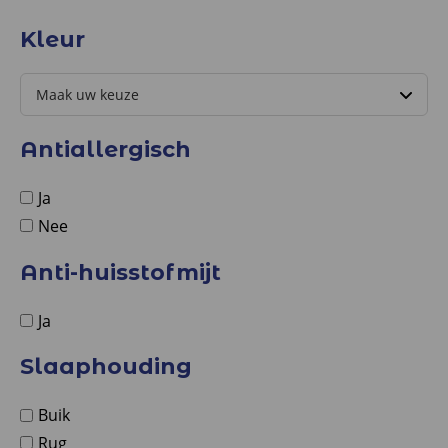
Kleur
Antiallergisch
Ja
Nee
Anti-huisstofmijt
Ja
Slaaphouding
Buik
Rug