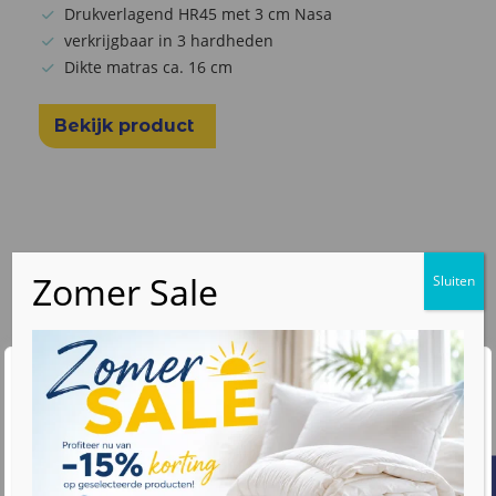
Drukverlagend HR45 met 3 cm Nasa
verkrijgbaar in 3 hardheden
Dikte matras ca. 16 cm
Bekijk product
Wij waarderen uw privacy
We gebruiken cookies om uw browse-ervaring te
verbeteren, gepersonaliseerde advertenties of inhoud
weer te geven en ons verkeer te analyseren. Door op
"Alles accepteren" te klikken, gaat u akkoord met ons