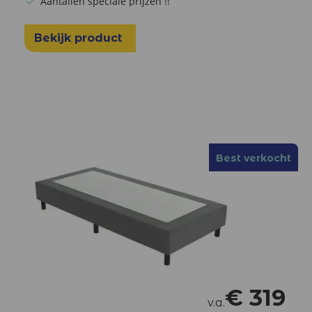
Aantallen speciale prijzen !!
Bekijk product
Best verkocht
€
319
v.a.