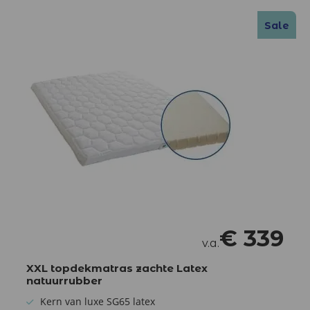
Sale
€
339
v.a.
XXL topdekmatras zachte Latex
natuurrubber
Kern van luxe SG65 latex