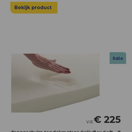
Bekijk product
Sale
€
225
v.a.