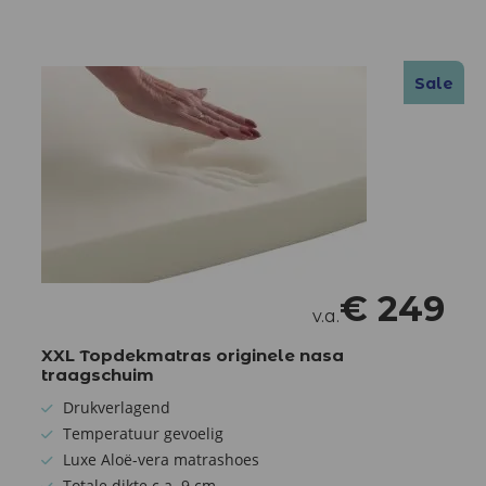
Sale
€
249
v.a.
XXL Topdekmatras originele nasa
traagschuim
Drukverlagend
Temperatuur gevoelig
Luxe Aloë-vera matrashoes
Totale dikte c.a. 9 cm