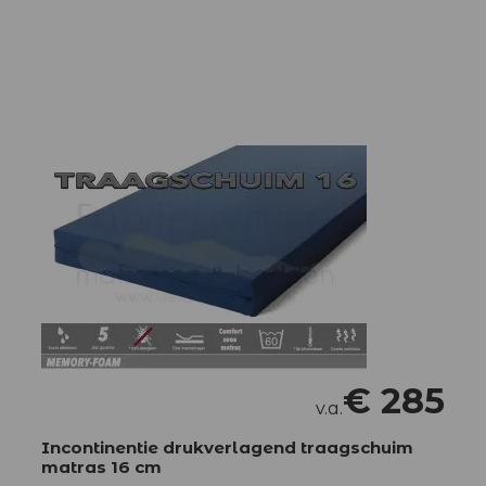
€
285
v.a.
Incontinentie drukverlagend traagschuim
matras 16 cm