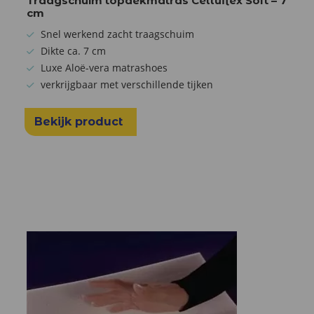
Traagschuim topdekmatras Celluflex Soft – 7
cm
Snel werkend zacht traagschuim
Dikte ca. 7 cm
Luxe Aloë-vera matrashoes
verkrijgbaar met verschillende tijken
Bekijk product