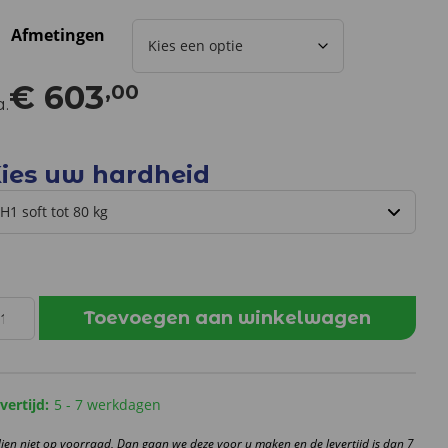
Afmetingen
€
603
,00
a.
ies uw hardheid
egapur
Toevoegen aan winkelwagen
iginele
ermocell
iscoschuim
5
vertijd:
5 - 7 werkdagen
m
dien niet op voorraad, Dan gaan we deze voor u maken en de levertijd is dan 7