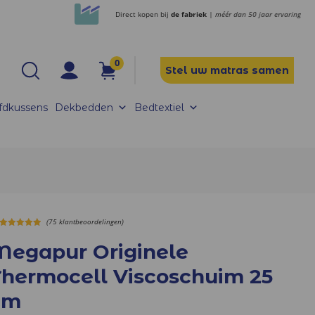
Direct kopen bij
de fabriek
| méér dan 50 jaar ervaring
0
Stel uw matras samen
fdkussens
Dekbedden
Bedtextiel
(75 klantbeoordelingen)
5.00
out of
5
Megapur Originele
Thermocell Viscoschuim 25
cm