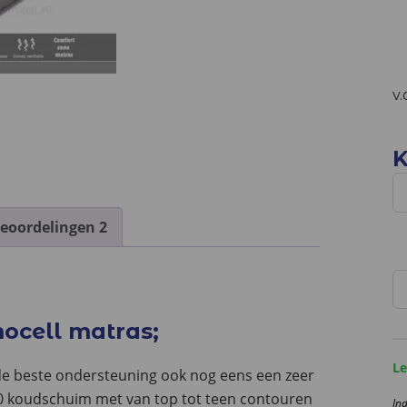
v.
K
eoordelingen
2
M
Or
Th
cell matras;
V
2
Le
 de beste ondersteuning ook nog eens een zeer
c
 60 koudschuim met van top tot teen contouren
In