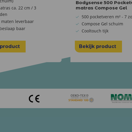
schuim)
Bodysense 500 Pocket
atras ca. 22 cm / 3
matras Compose Gel
den
500 pocketveren m² - 7 z
 maten leverbaar
Compose Gel schuim
 beslaap baar
Cooltouch tijk
 product
Bekijk product