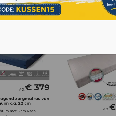
ducten
€
379
v.a.
lagend zorgmatras van
uim c.a. 22 cm
v.a.
huim met 5 cm Nasa