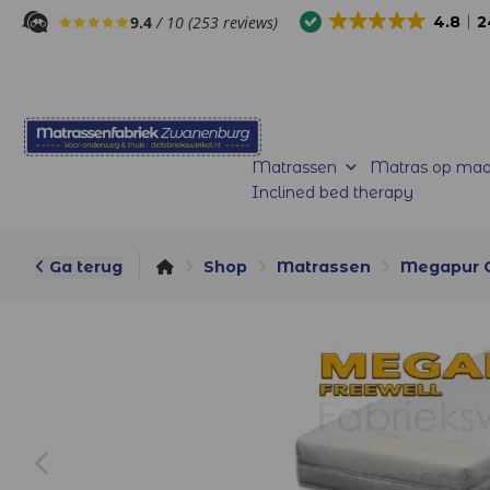
9.4
/ 10 (253 reviews)
4.8
2
Matrassen
Matras op maa
Inclined bed therapy
Ga terug
Shop
Matrassen
Megapur O