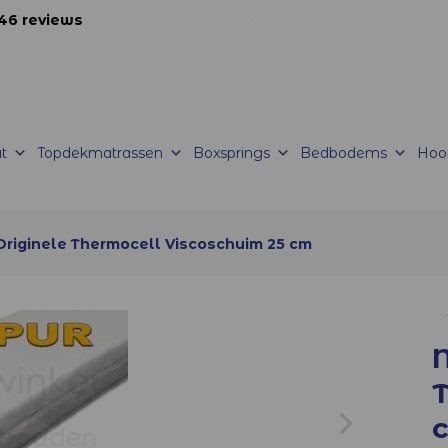
46 reviews
korte productietijden |
Levering mogelijk
t
Topdekmatrassen
Boxsprings
Bedbodems
Hoo
riginele Thermocell Viscoschuim 25 cm