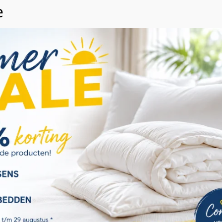
dan bij
matras op maat.
r
,
caravan
of
boot
.
Wij waarderen uw privacy
We gebruiken cookies om uw browse-ervaring te
verbeteren, gepersonaliseerde advertenties of inhoud
weer te geven en ons verkeer te analyseren. Door op
"Alles accepteren" te klikken, gaat u akkoord met ons
gebruik van cookies. Lees meer informatie over hoe we
met uw gegevens omgaan op onze
privacy policy pagina
.
Accepteren
Cookie instellingen