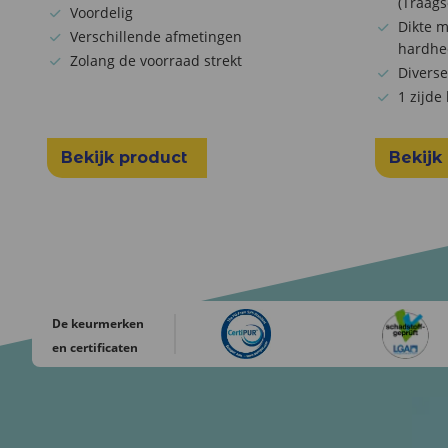
(Traag
Voordelig
Dikte m
Verschillende afmetingen
hardhe
Zolang de voorraad strekt
Diverse
1 zijde
Bekijk product
Bekijk
De keurmerken
en certificaten