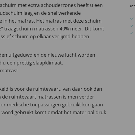
aa
agschuim met extra schouderzones heeft u een
to
oudschuim laag en de snel werkende
ie in het matras. Het matras met deze schuim
se” traagschuim matrassen 40% meer. Dit komt
sief schuim op elkaar verlijmd hebben.
den uitgeduwd en de nieuwe lucht worden
u een prettig slaapklimaat.
 matras!
eld is voor de ruimtevaart, van daar ook dan
n de ruimtevaart matrassen is men verder
oor medische toepassingen gebruikt kon gaan
 word gebruikt komt omdat het materiaal druk