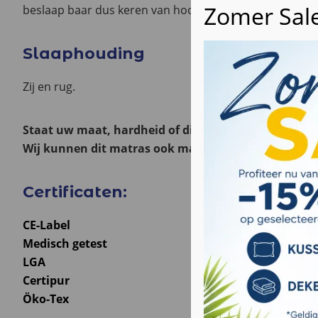
beslaap baar dus keren van hoofdeind naar voeteind.
Slaaphouding
Zij en rug.
Staat uw maat, hardheid of dikte hier niet bij? Kijk 
Wij kunnen dit matras ook maken voor in uw
campe
Certificaten:
CE-Label
Medisch getest
LGA
Certipur
Öko-Tex