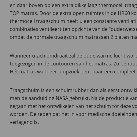
en daar boven op een extra dikke laag thermocell tra
TOP matras. Door de extra open ruimtes in de HR60 k
thermocell traagschuim heeft u een constante ventilat
combinaties ventileert ten opzichte van de “ouderwet
omdat de normale traagschuim matrassen 2 platen mas
Wanneer u zich omdraait zal de oude warme lucht wor
toegezogen in de contouren van het matras. Zo behoud 
Hét matras wanneer u opzoek bent naar een compleet
Traagschuim is een schuimrubber dan als eerst ontwikk
men de aanduiding NASA gebruikt. Na de productie va
gegaan met het ontwikkelen van het schuim tot deze v
worden. De reden dat het in voor medische doeleinden
verlagend is.