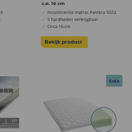
c.a. 16 cm
45
Incontinentie matras Pantera SG52
n
5 hardheden verkrijgbaar
m
Circa 16 cm
Bekijk product
Sale