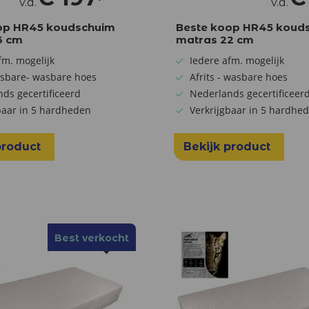
v.a.
v.a.
op HR45 koudschuim
Beste koop HR45 koud
6 cm
matras 22 cm
fm. mogelijk
Iedere afm. mogelijk
tsbare- wasbare hoes
Afrits - wasbare hoes
ds gecertificeerd
Nederlands gecertificeer
baar in 5 hardheden
Verkrijgbaar in 5 hardhe
product
Bekijk product
Best verkocht