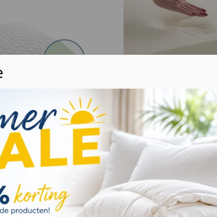
v.a.
XXL Topdekmatras orig
nasa traagschuim
€
189
Drukverlagend
v.a.
Temperatuur gevoelig
atras HR60
Luxe Aloë-vera matrasho
im 7 cm
Totale dikte c.a. 9 cm
Wij waarderen uw privacy
udschuim kern HR60
. 7 cm
We gebruiken cookies om uw browse-ervaring te
rgisch/ anti-huisstofmijt
verbeteren, gepersonaliseerde advertenties of inhoud
weer te geven en ons verkeer te analyseren. Door op
rijgbaar in split topper
"Alles accepteren" te klikken, gaat u akkoord met ons