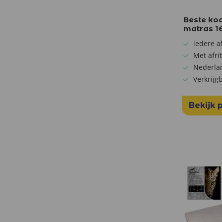
Beste ko
matras 1
iedere a
Met afri
Nederlan
Verkrijg
Bekijk 