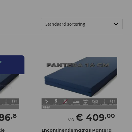
an
86
€
409
,8
,00
v.a.
ie
Incontinentiematras Pantera