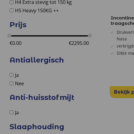
H4 Extra stevig tot 150 kg
H5 Heavy 150KG ++
Incontin
traagsch
Prijs
Drukver
Nasa
€
0.00
€
2295.00
verkrijg
Dikte ma
Antiallergisch
Ja
Nee
Bekijk 
Anti-huisstofmijt
Ja
Slaaphouding