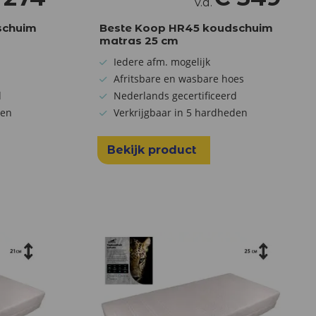
v.a.
schuim
Beste Koop HR45 koudschuim
matras 25 cm
Iedere afm. mogelijk
Afritsbare en wasbare hoes
d
Nederlands gecertificeerd
den
Verkrijgbaar in 5 hardheden
Bekijk product