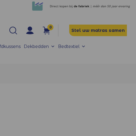
Direct kopen bij
de fabriek
| méér dan 50 jaar ervaring
0
Stel uw matras samen
fdkussens
Dekbedden
Bedtextiel