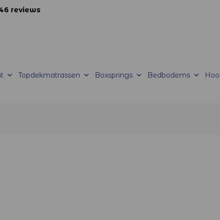
46 reviews
korte productietijden |
Levering mogelijk
t
Topdekmatrassen
Boxsprings
Bedbodems
Hoo