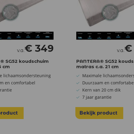
€
349
v.a.
v.a.
® SG52 koudschuim
PANTERA® SG52 kouds
6 cm
matras c.a. 21 cm
e lichaamsondersteuning
Maximale lichaamsonder
m en comfortabel
Duurzaam en comfortabe
arantie
Kern van 20 cm dik
7 jaar garantie
product
Bekijk product