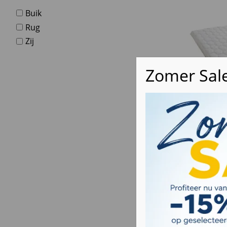
Buik
Rug
Zij
Topdekm
koudschu
Luxe ko
Dikte ca
Anti-alle
tijk,
Ook verk