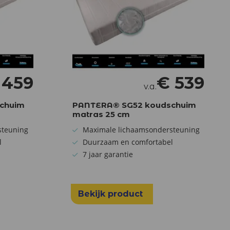
€
459
€
539
v.a.
chuim
PANTERA® SG52 koudschuim
matras 25 cm
steuning
Maximale lichaamsondersteuning
l
Duurzaam en comfortabel
7 jaar garantie
Bekijk product