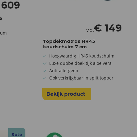
€
609
e
€
149
v.a.
ium
Topdekmatras HR45
koudschuim 7 cm
Hoogwaardig HR45 koudschuim
Luxe dubbeldoek tijk aloe vera
Anti-allergeen
Ook verkrijgbaar in split topper
Bekijk product
Sale