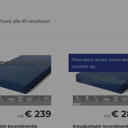
Toont alle 49 resultaten
Meerdere stuks neem d
contact op
€
239
€
2
v.a.
v.a.
im incontinentie
Koudschuim incontinent