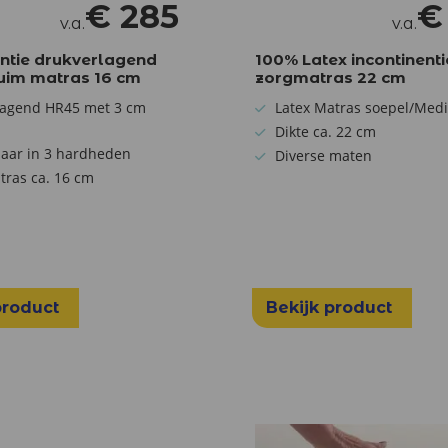
€
285
v.a.
v.a.
entie drukverlagend
100% Latex incontinenti
uim matras 16 cm
zorgmatras 22 cm
lagend HR45 met 3 cm
Latex Matras soepel/Med
Dikte ca. 22 cm
baar in 3 hardheden
Diverse maten
tras ca. 16 cm
product
Bekijk product