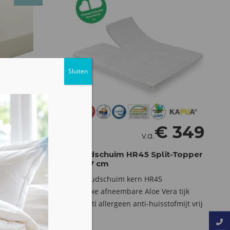
€
249
inele
€
349
v.a.
Koudschuim HR45 Split-Topper
es
c.a. 7 cm
koudschuim kern HR45
Luxe afneembare Aloe Vera tijk
Anti allergeen anti-huisstofmijt vrij