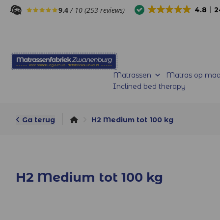
9.4
/ 10 (253 reviews)
4.8
2
Matrassen
Matras op maa
Inclined bed therapy
Ga terug
H2 Medium tot 100 kg
H2 Medium tot 100 kg