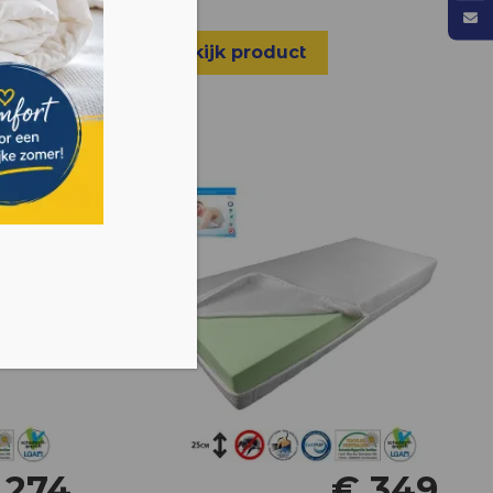
Bekijk product
 verkocht
€
274
€
349