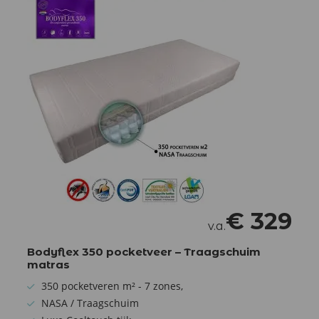
€
329
v.a.
Bodyflex 350 pocketveer – Traagschuim
matras
350 pocketveren m² - 7 zones,
NASA / Traagschuim