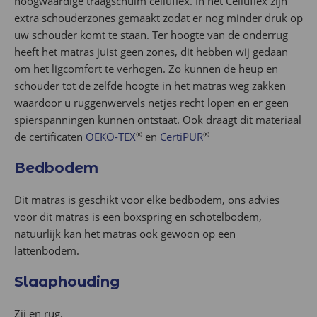
hoogwaardige traagschuim celluflex. In het Celluflex zijn
extra schouderzones gemaakt zodat er nog minder druk op
uw schouder komt te staan. Ter hoogte van de onderrug
heeft het matras juist geen zones, dit hebben wij gedaan
om het ligcomfort te verhogen. Zo kunnen de heup en
schouder tot de zelfde hoogte in het matras weg zakken
waardoor u ruggenwervels netjes recht lopen en er geen
spierspanningen kunnen ontstaat. Ook draagt dit materiaal
®
®
de certificaten
OEKO-TEX
en
CertiPUR
Bedbodem
Dit matras is geschikt voor elke bedbodem, ons advies
voor dit matras is een boxspring en schotelbodem,
natuurlijk kan het matras ook gewoon op een
lattenbodem.
Slaaphouding
Zij en rug.