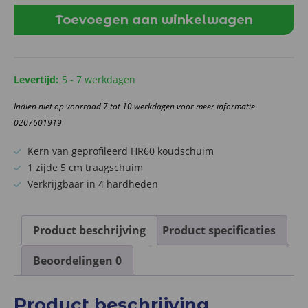
matras
dat
Toevoegen aan winkelwagen
ademt
22
cm
Levertijd:
5 - 7 werkdagen
aantal
Indien niet op voorraad 7 tot 10 werkdagen voor meer informatie
0207601919
Kern van geprofileerd HR60 koudschuim
1 zijde 5 cm traagschuim
Verkrijgbaar in 4 hardheden
Product beschrijving
Product specificaties
Beoordelingen
0
Product beschrijving