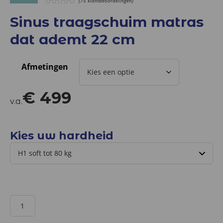
(75 klantbeoordelingen)
0
out
Sinus traagschuim matras
of
5
dat ademt 22 cm
Afmetingen
€
499
v.a.
Kies uw hardheid
Sinus
traagschuim