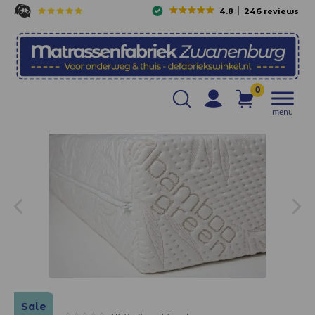
4.8
246 reviews
0
menu
Sale