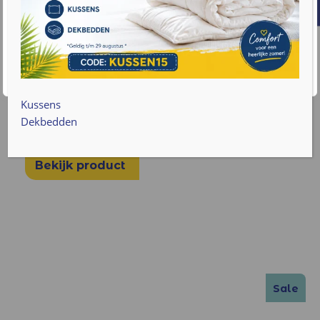
gebruik van cookies. Lees meer informatie over hoe we
met uw gegevens omgaan op onze
privacy policy pagina
.
€
609
v.a.
Accepteren
Cookie instellingen
100% Latex incontinentie zorgmatras 22 cm
Latex Matras soepel/Medium
Kussens
Dikte ca. 22 cm
Dekbedden
Diverse maten
Bekijk product
Sale