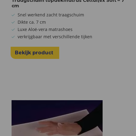
Traagschuim topdekmatras Celluflex Soft – 7
cm
Snel werkend zacht traagschuim
Dikte ca. 7 cm
Luxe Aloë-vera matrashoes
verkrijgbaar met verschillende tijken
Bekijk product