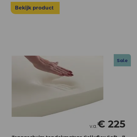
Bekijk product
Sale
€
225
v.a.