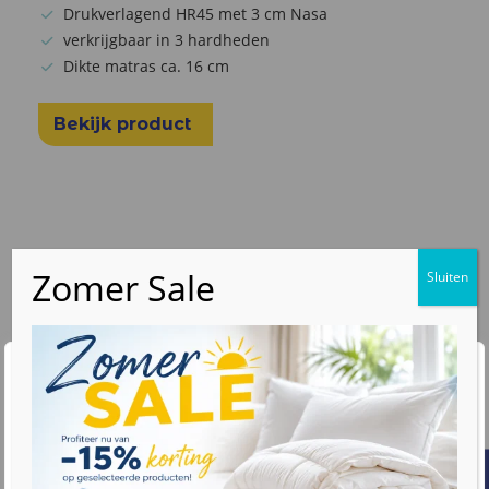
Drukverlagend HR45 met 3 cm Nasa
verkrijgbaar in 3 hardheden
Dikte matras ca. 16 cm
Bekijk product
Wij waarderen uw privacy
We gebruiken cookies om uw browse-ervaring te
verbeteren, gepersonaliseerde advertenties of inhoud
weer te geven en ons verkeer te analyseren. Door op
"Alles accepteren" te klikken, gaat u akkoord met ons