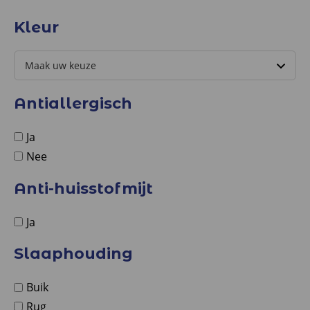
Kleur
Antiallergisch
Ja
Nee
Anti-huisstofmijt
Ja
Slaaphouding
Buik
Rug