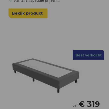
Aantallen speciale prijzen !!
Bekijk product
Best verkocht
€
319
v.a.