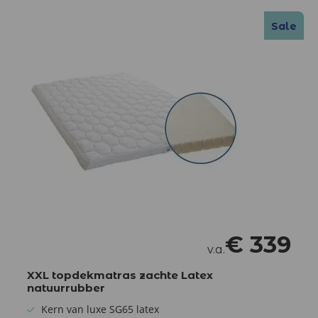
Sale
€
339
v.a.
XXL topdekmatras zachte Latex
natuurrubber
Kern van luxe SG65 latex