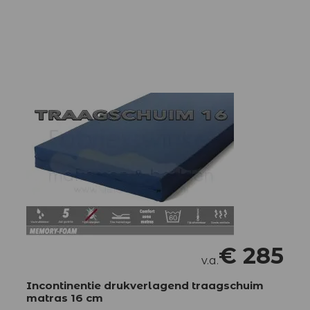
€
285
v.a.
Incontinentie drukverlagend traagschuim
matras 16 cm