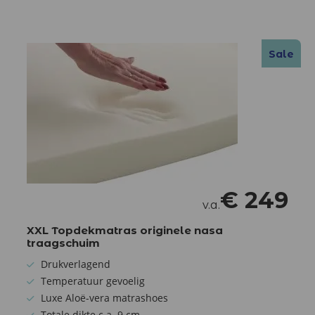
Sale
€
249
v.a.
XXL Topdekmatras originele nasa
traagschuim
Drukverlagend
Temperatuur gevoelig
Luxe Aloë-vera matrashoes
Totale dikte c.a. 9 cm