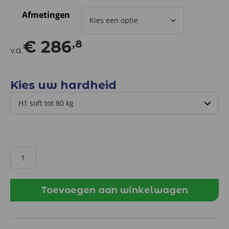
Afmetingen
€
286
,8
v.a.
Kies uw hardheid
Koudschuim
incontinentie
matras
c.a.
Toevoegen aan winkelwagen
21/22
cm
aantal