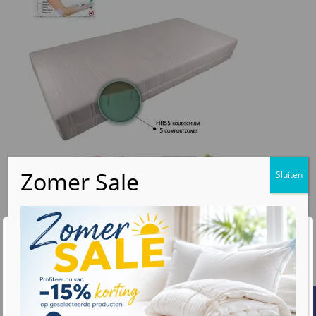
€
289
v.a.
Mediform HR55 comfortzone matras 16 cm
Wij waarderen uw privacy
Kern Geprofileerd (5 zones)
We gebruiken cookies om uw browse-ervaring te
Verkrijgbaar in 4 hardheden
verbeteren, gepersonaliseerde advertenties of inhoud
Nederlands gecertificeerd
weer te geven en ons verkeer te analyseren. Door op
"Alles accepteren" te klikken, gaat u akkoord met ons