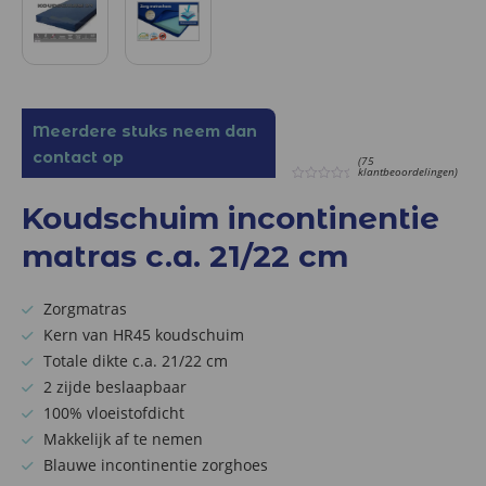
Meerdere stuks neem dan
contact op
(75
klantbeoordelingen)
0
out
Koudschuim incontinentie
of
5
matras c.a. 21/22 cm
Zorgmatras
Kern van HR45 koudschuim
Totale dikte c.a. 21/22 cm
2 zijde beslaapbaar
100% vloeistofdicht
Makkelijk af te nemen
Blauwe incontinentie zorghoes