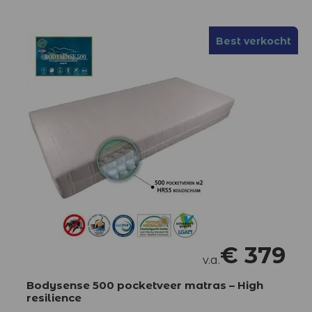
Best verkocht
Best verkocht
€
379
v.a.
Bodysense 500 pocketveer matras – High
resilience