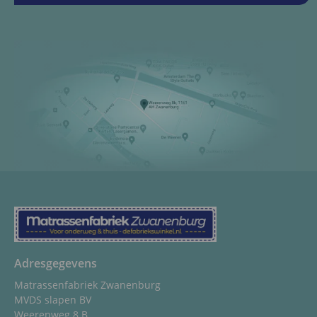
Adresgegevens
Matrassenfabriek Zwanenburg
MVDS slapen BV
Weerenweg 8 B