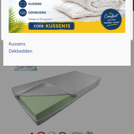
Bekijk product
gebruik van cookies. Lees meer informatie over hoe we
met uw gegevens omgaan op onze
privacy policy pagina
.
Accepteren
Cookie instellingen
Kussens
Dekbedden