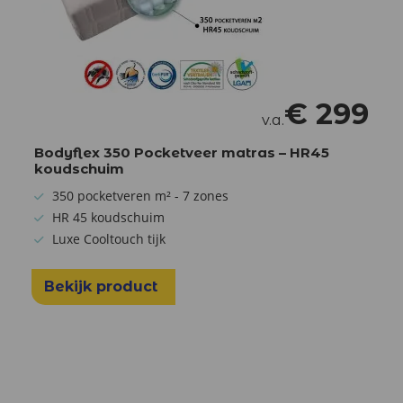
€
299
v.a.
Bodyflex 350 Pocketveer matras – HR45
koudschuim
350 pocketveren m² - 7 zones
HR 45 koudschuim
Luxe Cooltouch tijk
Bekijk product