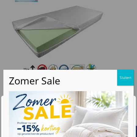
€
274
v.a.
Beste koop HR45 koudschuim matras 22 cm
Iedere afm. mogelijk
Wij waarderen uw privacy
Afrits - wasbare hoes
We gebruiken cookies om uw browse-ervaring te
Nederlands gecertificeerd
verbeteren, gepersonaliseerde advertenties of inhoud
Verkrijgbaar in 5 hardheden
weer te geven en ons verkeer te analyseren. Door op
"Alles accepteren" te klikken, gaat u akkoord met ons