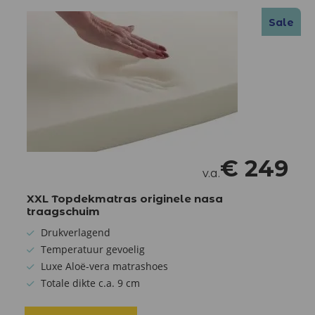
Sale
€
249
v.a.
XXL Topdekmatras originele nasa
traagschuim
Drukverlagend
Temperatuur gevoelig
Luxe Aloë-vera matrashoes
Totale dikte c.a. 9 cm