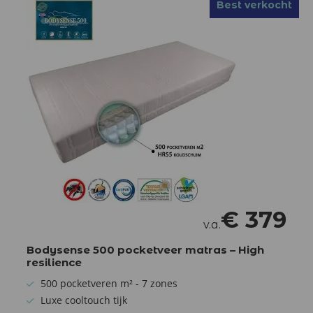
Best verkocht
€
379
v.a.
Bodysense 500 pocketveer matras – High
resilience
500 pocketveren m² - 7 zones
Luxe cooltouch tijk