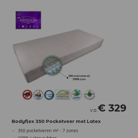
€
329
v.a.
Bodyflex 350 Pocketveer met Latex
350 pocketveren m² - 7 zones
100% Latex rubber