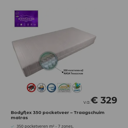
€
329
v.a.
Bodyflex 350 pocketveer – Traagschuim
matras
350 pocketveren m² - 7 zones,